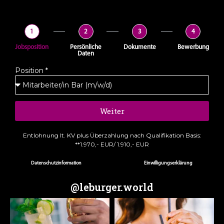
1
2
3
4
Jobsposition
Persönliche
Dokumente
Bewerbung
Daten
Position *
Weiter
Entlohnung lt. KV plus Überzahlung nach Qualifikation Basis:
**1.970,- EUR/ 1.910,- EUR
Datenschutzinformation
Einwilligungserklärung
@leburger.world