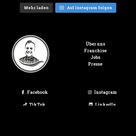
Mehr laden
Auf Instagram folgen
Über uns
Franchise
Jobs
Presse
Facebook
Instagram
TikTok
LinkedIn
Google
Tripadvisor
Impressum
Datenschutz
© 2023 Le Burger