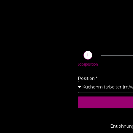
1
Jobsposition
Position *
Entlohnung 