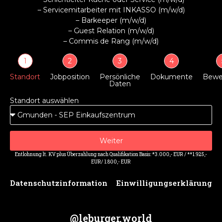
– Servicemitarbeiter mit INKASSO (m/w/d)
– Barkeeper (m/w/d)
– Guest Relation (m/w/d)
– Commis de Rang (m/w/d)
1
2
3
4
Standort
Jobposition
Persönliche
Dokumente
Bewe
Daten
Standort auswählen
Weiter
Entlohnung lt. KV plus Überzahlung nach Qualifikation Basis: *3.000,- EUR / **1.925,-
EUR/ 1.800,- EUR
Datenschutzinformation
Einwilligungserklärung
@leburger.world